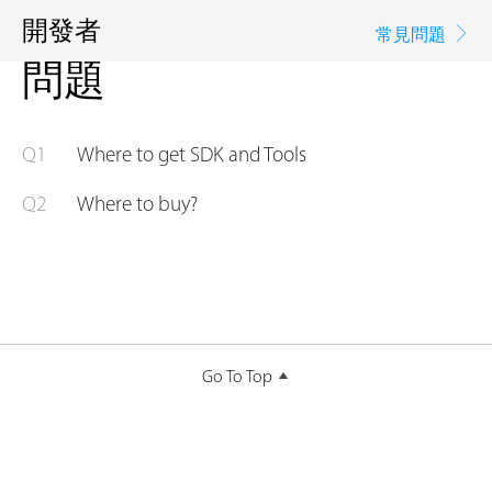
開發者
常見問題
問題
Q1
Where to get SDK and Tools
Q2
Where to buy?
Go To Top