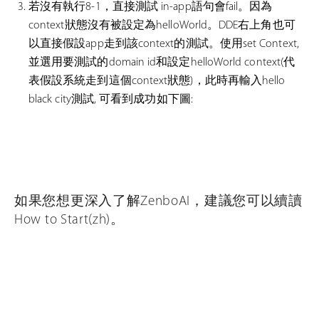
若沒有執行8-1，直接測試 in-app語句會fail。因為
context狀態沒有被設定為helloWorld。DDE右上角也可
以直接假設app走到該context的測試。使用set Context,
並選用要測試的domain id和設定helloWorld context(代
表假設系統走到這個context狀態)，此時再輸入hello
black city測試, 可看到成功如下圖:
如果您想更深入了解ZenboAI，建議您可以續讀
How to Start(zh)。