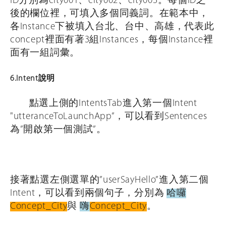
ID分別為city001、city002、city003。每個ID之
後的欄位裡，可填入多個同義詞。在範本中，
各Instance下被填入台北、台中、高雄，代表此
concept裡面有著3組Instances，每個Instance裡
面有一組詞彙。
6.Intent說明
點選上側的IntentsTab進入第一個Intent
"utteranceToLaunchApp”，可以看到Sentences
為”開啟第一個測試”。
接著點選左側選單的”userSayHello”進入第二個
Intent，可以看到兩個句子，分別為
哈囉
Concept_City
與
嗨
Concept_City
。